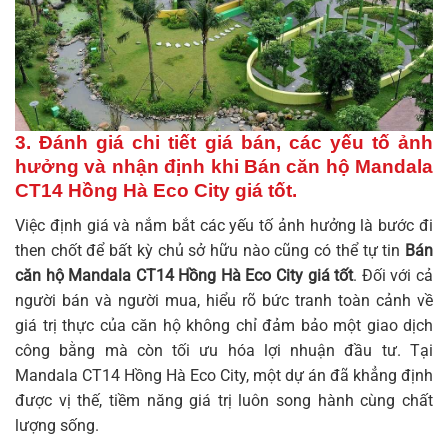
3. Đánh giá chi tiết giá bán, các yếu tố ảnh
hưởng và nhận định khi Bán căn hộ Mandala
CT14 Hồng Hà Eco City giá tốt.
Việc định giá và nắm bắt các yếu tố ảnh hưởng là bước đi
then chốt để bất kỳ chủ sở hữu nào cũng có thể tự tin
Bán
căn hộ Mandala CT14 Hồng Hà Eco City giá tốt
. Đối với cả
người bán và người mua, hiểu rõ bức tranh toàn cảnh về
giá trị thực của căn hộ không chỉ đảm bảo một giao dịch
công bằng mà còn tối ưu hóa lợi nhuận đầu tư. Tại
Mandala CT14 Hồng Hà Eco City, một dự án đã khẳng định
được vị thế, tiềm năng giá trị luôn song hành cùng chất
lượng sống.