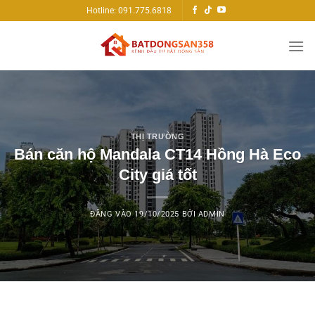
Bỏ
Hotline: 091.775.6818
qua
nội
dung
THỊ TRƯỜNG
Bán căn hộ Mandala CT14 Hồng Hà Eco
City giá tốt
ĐĂNG VÀO
19/10/2025
BỞI
ADMIN