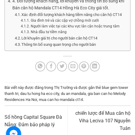
4. Đối tượng khách hàng, lời khuyên và thông tin bổ sung khi
Bán căn hộ Mandala CT14 Hồng Hà Eco City giá tốt.
Xác định đối tượng khách hàng tiềm năng cho căn hộ CT14
Gia đình trẻ và các cặp vợ chồng mới cưới
Người làm việc tại các khu vực lân cận hoặc trung tâm
Nhà đầu tư tiềm năng
Lời khuyên giá trị cho người bán căn hộ CT14
Thông tin bổ sung quan trọng cho người bán
Bài viết này được đăng trong
Thị Trường
và được gắn thẻ
blue gem tower
thanh tri
,
dau tu hong ha eco city
,
du an mandala
,
gia ban can ho Melody
Residences Ha Noi
,
mua can ho mandala ct14
.
chiến lược để Mua căn hộ
Sổ hồng Capital Square Đà
Viha Leciva 107 Nguyễn
Nẵng: Đảm bảo pháp lý
Tuân