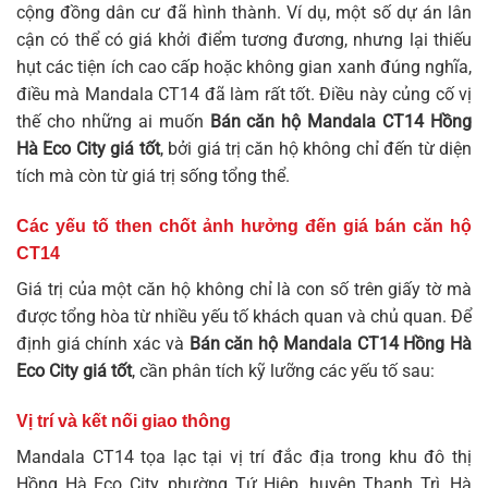
cộng đồng dân cư đã hình thành. Ví dụ, một số dự án lân
cận có thể có giá khởi điểm tương đương, nhưng lại thiếu
hụt các tiện ích cao cấp hoặc không gian xanh đúng nghĩa,
điều mà Mandala CT14 đã làm rất tốt. Điều này củng cố vị
thế cho những ai muốn
Bán căn hộ Mandala CT14 Hồng
Hà Eco City giá tốt
, bởi giá trị căn hộ không chỉ đến từ diện
tích mà còn từ giá trị sống tổng thể.
Các yếu tố then chốt ảnh hưởng đến giá bán căn hộ
CT14
Giá trị của một căn hộ không chỉ là con số trên giấy tờ mà
được tổng hòa từ nhiều yếu tố khách quan và chủ quan. Để
định giá chính xác và
Bán căn hộ Mandala CT14 Hồng Hà
Eco City giá tốt
, cần phân tích kỹ lưỡng các yếu tố sau:
Vị trí và kết nối giao thông
Mandala CT14 tọa lạc tại vị trí đắc địa trong khu đô thị
Hồng Hà Eco City, phường Tứ Hiệp, huyện Thanh Trì, Hà