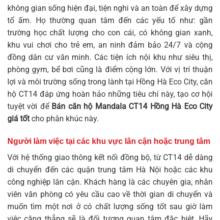
không gian sống hiện đại, tiện nghi và an toàn để xây dựng
tổ ấm. Họ thường quan tâm đến các yếu tố như: gần
trường học chất lượng cho con cái, có không gian xanh,
khu vui chơi cho trẻ em, an ninh đảm bảo 24/7 và cộng
đồng dân cư văn minh. Các tiện ích nội khu như siêu thị,
phòng gym, bể bơi cũng là điểm cộng lớn. Với vị trí thuận
lợi và môi trường sống trong lành tại Hồng Hà Eco City, căn
hộ CT14 đáp ứng hoàn hảo những tiêu chí này, tạo cơ hội
tuyệt vời để
Bán căn hộ Mandala CT14 Hồng Hà Eco City
giá tốt
cho phân khúc này.
Người làm việc tại các khu vực lân cận hoặc trung tâm
Với hệ thống giao thông kết nối đồng bộ, từ CT14 dễ dàng
di chuyển đến các quận trung tâm Hà Nội hoặc các khu
công nghiệp lân cận. Khách hàng là các chuyên gia, nhân
viên văn phòng có yêu cầu cao về thời gian di chuyển và
muốn tìm một nơi ở có chất lượng sống tốt sau giờ làm
việc căng thẳng sẽ là đối tượng quan tâm đặc biệt. Hãy