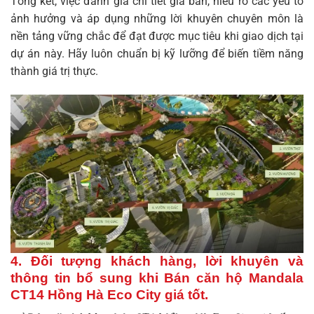
Tổng kết, việc đánh giá chi tiết giá bán, hiểu rõ các yếu tố
ảnh hưởng và áp dụng những lời khuyên chuyên môn là
nền tảng vững chắc để đạt được mục tiêu khi giao dịch tại
dự án này. Hãy luôn chuẩn bị kỹ lưỡng để biến tiềm năng
thành giá trị thực.
4. Đối tượng khách hàng, lời khuyên và
thông tin bổ sung khi Bán căn hộ Mandala
CT14 Hồng Hà Eco City giá tốt.