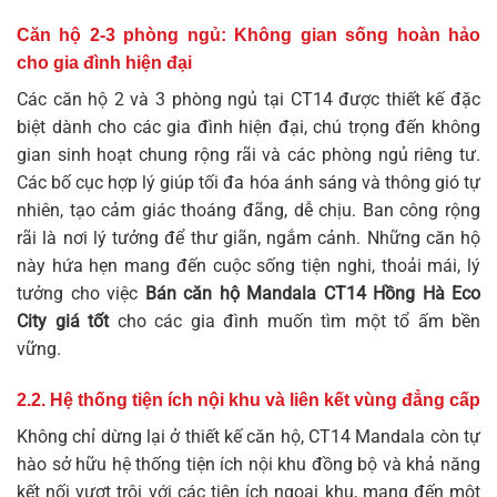
Căn hộ 2-3 phòng ngủ: Không gian sống hoàn hảo
cho gia đình hiện đại
Các căn hộ 2 và 3 phòng ngủ tại CT14 được thiết kế đặc
biệt dành cho các gia đình hiện đại, chú trọng đến không
gian sinh hoạt chung rộng rãi và các phòng ngủ riêng tư.
Các bố cục hợp lý giúp tối đa hóa ánh sáng và thông gió tự
nhiên, tạo cảm giác thoáng đãng, dễ chịu. Ban công rộng
rãi là nơi lý tưởng để thư giãn, ngắm cảnh. Những căn hộ
này hứa hẹn mang đến cuộc sống tiện nghi, thoải mái, lý
tưởng cho việc
Bán căn hộ Mandala CT14 Hồng Hà Eco
City giá tốt
cho các gia đình muốn tìm một tổ ấm bền
vững.
2.2. Hệ thống tiện ích nội khu và liên kết vùng đẳng cấp
Không chỉ dừng lại ở thiết kế căn hộ, CT14 Mandala còn tự
hào sở hữu hệ thống tiện ích nội khu đồng bộ và khả năng
kết nối vượt trội với các tiện ích ngoại khu, mang đến một