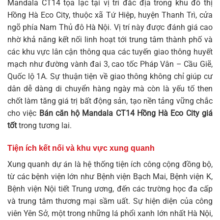
Mandala CT14 tọa lạc tại vị trí đắc địa trong khu đô thị
Hồng Hà Eco City, thuộc xã Tứ Hiệp, huyện Thanh Trì, cửa
ngõ phía Nam Thủ đô Hà Nội. Vị trí này được đánh giá cao
nhờ khả năng kết nối linh hoạt tới trung tâm thành phố và
các khu vực lân cận thông qua các tuyến giao thông huyết
mạch như đường vành đai 3, cao tốc Pháp Vân – Cầu Giẽ,
Quốc lộ 1A. Sự thuận tiện về giao thông không chỉ giúp cư
dân dễ dàng di chuyển hàng ngày mà còn là yếu tố then
chốt làm tăng giá trị bất động sản, tạo nền tảng vững chắc
cho việc
Bán căn hộ Mandala CT14 Hồng Hà Eco City giá
tốt
trong tương lai.
Tiện ích kết nối và khu vực xung quanh
Xung quanh dự án là hệ thống tiện ích công cộng đồng bộ,
từ các bệnh viện lớn như Bệnh viện Bạch Mai, Bệnh viện K,
Bệnh viện Nội tiết Trung ương, đến các trường học đa cấp
và trung tâm thương mại sầm uất. Sự hiện diện của công
viên Yên Sở, một trong những lá phổi xanh lớn nhất Hà Nội,