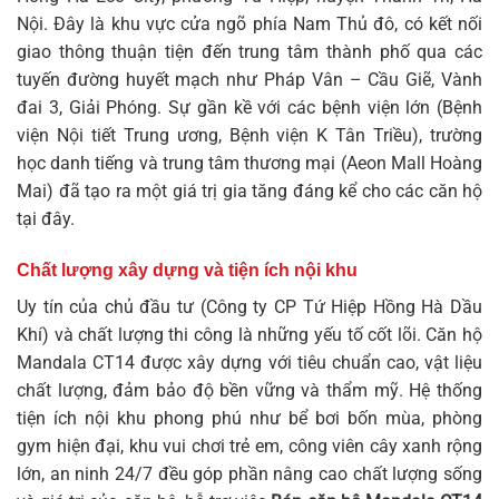
Nội. Đây là khu vực cửa ngõ phía Nam Thủ đô, có kết nối
giao thông thuận tiện đến trung tâm thành phố qua các
tuyến đường huyết mạch như Pháp Vân – Cầu Giẽ, Vành
đai 3, Giải Phóng. Sự gần kề với các bệnh viện lớn (Bệnh
viện Nội tiết Trung ương, Bệnh viện K Tân Triều), trường
học danh tiếng và trung tâm thương mại (Aeon Mall Hoàng
Mai) đã tạo ra một giá trị gia tăng đáng kể cho các căn hộ
tại đây.
Chất lượng xây dựng và tiện ích nội khu
Uy tín của chủ đầu tư (Công ty CP Tứ Hiệp Hồng Hà Dầu
Khí) và chất lượng thi công là những yếu tố cốt lõi. Căn hộ
Mandala CT14 được xây dựng với tiêu chuẩn cao, vật liệu
chất lượng, đảm bảo độ bền vững và thẩm mỹ. Hệ thống
tiện ích nội khu phong phú như bể bơi bốn mùa, phòng
gym hiện đại, khu vui chơi trẻ em, công viên cây xanh rộng
lớn, an ninh 24/7 đều góp phần nâng cao chất lượng sống