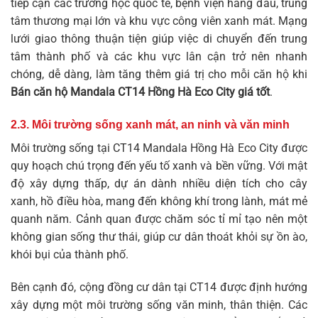
tiếp cận các trường học quốc tế, bệnh viện hàng đầu, trung
tâm thương mại lớn và khu vực công viên xanh mát. Mạng
lưới giao thông thuận tiện giúp việc di chuyển đến trung
tâm thành phố và các khu vực lân cận trở nên nhanh
chóng, dễ dàng, làm tăng thêm giá trị cho mỗi căn hộ khi
Bán căn hộ Mandala CT14 Hồng Hà Eco City giá tốt
.
2.3. Môi trường sống xanh mát, an ninh và văn minh
Môi trường sống tại CT14 Mandala Hồng Hà Eco City được
quy hoạch chú trọng đến yếu tố xanh và bền vững. Với mật
độ xây dựng thấp, dự án dành nhiều diện tích cho cây
xanh, hồ điều hòa, mang đến không khí trong lành, mát mẻ
quanh năm. Cảnh quan được chăm sóc tỉ mỉ tạo nên một
không gian sống thư thái, giúp cư dân thoát khỏi sự ồn ào,
khói bụi của thành phố.
Bên cạnh đó, cộng đồng cư dân tại CT14 được định hướng
xây dựng một môi trường sống văn minh, thân thiện. Các