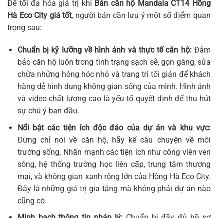
Để tối đa hóa giá trị khi
Bán căn hộ Mandala CT14 Hồng
Hà Eco City giá tốt
, người bán cần lưu ý một số điểm quan
trọng sau:
Chuẩn bị kỹ lưỡng về hình ảnh và thực tế căn hộ:
Đảm
bảo căn hộ luôn trong tình trạng sạch sẽ, gọn gàng, sửa
chữa những hỏng hóc nhỏ và trang trí tối giản để khách
hàng dễ hình dung không gian sống của mình. Hình ảnh
và video chất lượng cao là yếu tố quyết định để thu hút
sự chú ý ban đầu.
Nổi bật các tiện ích độc đáo của dự án và khu vực:
Đừng chỉ nói về căn hộ, hãy kể câu chuyện về môi
trường sống. Nhấn mạnh các tiện ích như công viên ven
sông, hệ thống trường học liên cấp, trung tâm thương
mại, và không gian xanh rộng lớn của Hồng Hà Eco City.
Đây là những giá trị gia tăng mà không phải dự án nào
cũng có.
Minh bạch thông tin pháp lý:
Chuẩn bị đầy đủ hồ sơ