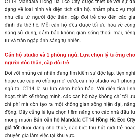
CT14 Mandala Hồng Hà Eco City được thiết kế với sự đa
dạng về loại hình và diện tích căn hộ, nhằm phục vụ mọi
nhu cầu từ người độc thân, cặp đôi trẻ cho đến các gia
đình đa thế hệ. Mỗi căn hộ đều được tối ưu hóa về công
năng sử dụng, đảm bảo không gian sống thoải mái, riêng
tư và tràn ngập ánh sáng tự nhiên.
Căn hộ studio và 1 phòng ngủ: Lựa chọn lý tưởng cho
người độc thân, cặp đôi trẻ
Đối với những cá nhân đang tìm kiếm sự độc lập, tiện nghi
hoặc các cặp vợ chồng mới cưới, căn hộ studio và 1 phòng
ngủ tại CT14 là sự lựa chọn hoàn hảo. Với diện tích linh
hoạt, thiết kế thông minh, các căn hộ này không chỉ tối ưu
chi phí mà còn tạo ra một không gian sống hiện đại, năng
động. Đây cũng là lựa chọn tiềm năng cho các nhà đầu tư
mong muốn
Bán căn hộ Mandala CT14 Hồng Hà Eco City
giá tốt
dưới dạng cho thuê, đặc biệt thu hút giới trẻ hoặc
chuyên gia làm việc tại khu vực.