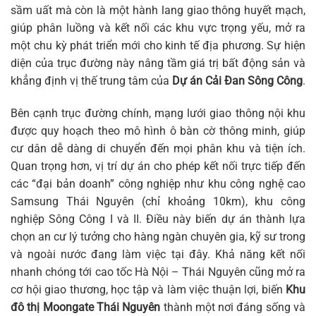
sầm uất mà còn là một hành lang giao thông huyết mạch,
giúp phân luồng và kết nối các khu vực trọng yếu, mở ra
một chu kỳ phát triển mới cho kinh tế địa phương. Sự hiện
diện của trục đường này nâng tầm giá trị bất động sản và
khẳng định vị thế trung tâm của
Dự án Cải Đan Sông Công
.
Bên cạnh trục đường chính, mạng lưới giao thông nội khu
được quy hoạch theo mô hình ô bàn cờ thông minh, giúp
cư dân dễ dàng di chuyển đến mọi phân khu và tiện ích.
Quan trọng hơn, vị trí dự án cho phép kết nối trực tiếp đến
các “đại bản doanh” công nghiệp như khu công nghệ cao
Samsung Thái Nguyên (chỉ khoảng 10km), khu công
nghiệp Sông Công I và II. Điều này biến dự án thành lựa
chọn an cư lý tưởng cho hàng ngàn chuyên gia, kỹ sư trong
và ngoài nước đang làm việc tại đây. Khả năng kết nối
nhanh chóng tới cao tốc Hà Nội – Thái Nguyên cũng mở ra
cơ hội giao thương, học tập và làm việc thuận lợi, biến
Khu
đô thị Moongate Thái Nguyên
thành một nơi đáng sống và