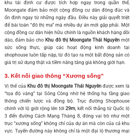
khu tái định cư được tích hợp ngay trong quần thể,
Moongate đảm bảo một cộng đồng cư dân đông đúc và
ổn định ngay từ những ngày đầu. Điều này giải quyết triệt
để bài toán “đô thị ma” mà nhiều dự án mới gặp phải. Một
cộng đồng cư dân hiện hữu chính là nguồn khách hàng dồi
dào, đảm bảo cho
Khu đô thị Moongate Thái Nguyên
một
sức sống thực, giúp các hoạt động kinh doanh tại
shophouse luôn tấp nập, từ đó tạo ra một bất động sản có
giá trị sử dụng thật và tiềm năng tăng giá không giới hạn.
3. Kết nối giao thông “Xương sống”
Vị thế của
Khu đô thị Moongate Thái Nguyên
được xem là
“tọa độ vàng” tại Sông Công nhờ hệ thống hạ tầng giao
thông chiến lược và đồng bộ. Trục đường Shophouse
chính với lộ giới rộng lên tới
29m
, kết nối thẳng từ Quốc lộ
3 đến đường Cách Mạng Tháng 8, đóng vai trò như một
trục “xương sống” không chỉ của dự án mà còn của cả khu
vực. Tuyến đường này không chỉ là một đại lộ thương mại