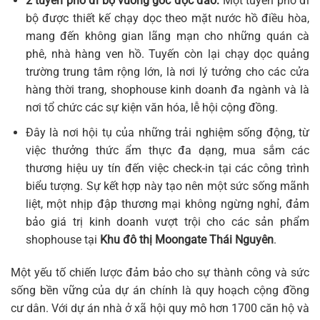
2 tuyến phố đi bộ vuông góc độc đáo:
Một tuyến phố đi
bộ được thiết kế chạy dọc theo mặt nước hồ điều hòa,
mang đến không gian lãng mạn cho những quán cà
phê, nhà hàng ven hồ. Tuyến còn lại chạy dọc quảng
trường trung tâm rộng lớn, là nơi lý tưởng cho các cửa
hàng thời trang, shophouse kinh doanh đa ngành và là
nơi tổ chức các sự kiện văn hóa, lễ hội cộng đồng.
Đây là nơi hội tụ của những trải nghiệm sống động, từ
việc thưởng thức ẩm thực đa dạng, mua sắm các
thương hiệu uy tín đến việc check-in tại các công trình
biểu tượng. Sự kết hợp này tạo nên một sức sống mãnh
liệt, một nhịp đập thương mại không ngừng nghỉ, đảm
bảo giá trị kinh doanh vượt trội cho các sản phẩm
shophouse tại
Khu đô thị Moongate Thái Nguyên
.
Một yếu tố chiến lược đảm bảo cho sự thành công và sức
sống bền vững của dự án chính là quy hoạch cộng đồng
cư dân. Với dự án nhà ở xã hội quy mô hơn 1700 căn hộ và