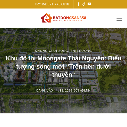
Bỏ
Hotline: 091.775.6818
qua
nội
dung
KHÔNG GIAN SỐNG
,
THỊ TRƯỜNG
Khu đô thị Moongate Thái Nguyên: Biểu
tượng sống mới “Trên bến dưới
thuyền”
ĐĂNG VÀO
11/12/2025
BỞI
ADMIN