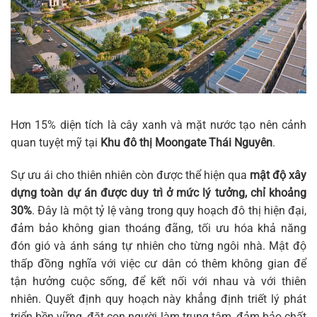
Hơn 15% diện tích là cây xanh và mặt nước tạo nên cảnh
quan tuyệt mỹ tại
Khu đô thị Moongate Thái Nguyên
.
Sự ưu ái cho thiên nhiên còn được thể hiện qua
mật độ xây
dựng toàn dự án được duy trì ở mức lý tưởng, chỉ khoảng
30%
. Đây là một tỷ lệ vàng trong quy hoạch đô thị hiện đại,
đảm bảo không gian thoáng đãng, tối ưu hóa khả năng
đón gió và ánh sáng tự nhiên cho từng ngôi nhà. Mật độ
thấp đồng nghĩa với việc cư dân có thêm không gian để
tận hưởng cuộc sống, để kết nối với nhau và với thiên
nhiên. Quyết định quy hoạch này khẳng định triết lý phát
triển bền vững, đặt con người làm trung tâm, đảm bảo chất