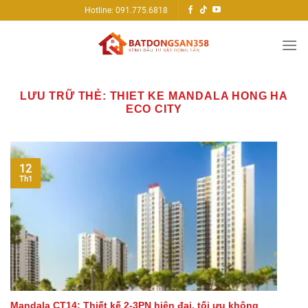
Bỏ
Hotline: 091.775.6818
qua
nội
dung
LƯU TRỮ THẺ:
THIET KE MANDALA HONG HA
ECO CITY
12
Th1
Mandala CT14: Thiết kế 2-3PN hiện đại, tối ưu không