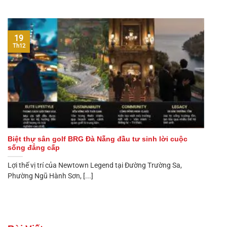
19
Th12
Biệt thự sân golf BRG Đà Nẵng đầu tư sinh lời cuộc
sống đẳng cấp
Lợi thế vị trí của Newtown Legend tại Đường Trường Sa,
Phường Ngũ Hành Sơn, [...]