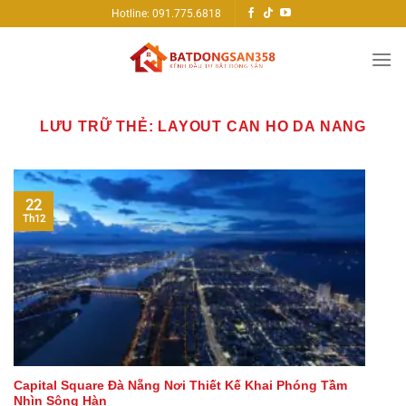
Bỏ
Hotline: 091.775.6818
qua
nội
dung
LƯU TRỮ THẺ:
LAYOUT CAN HO DA NANG
22
Th12
Capital Square Đà Nẵng Nơi Thiết Kế Khai Phóng Tầm
Nhìn Sông Hàn