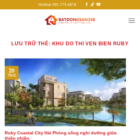
Bỏ
Hotline: 091.775.6818
qua
nội
dung
LƯU TRỮ THẺ:
KHU DO THI VEN BIEN RUBY
20
Th12
Ruby Coastal City Hải Phòng sống nghỉ dưỡng giữa
thiên nhiên.