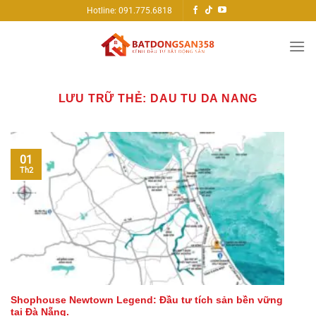
Bỏ
Hotline: 091.775.6818
qua
nội
dung
LƯU TRỮ THẺ:
DAU TU DA NANG
01
Th2
Shophouse Newtown Legend: Đầu tư tích sản bền vững
tại Đà Nẵng.