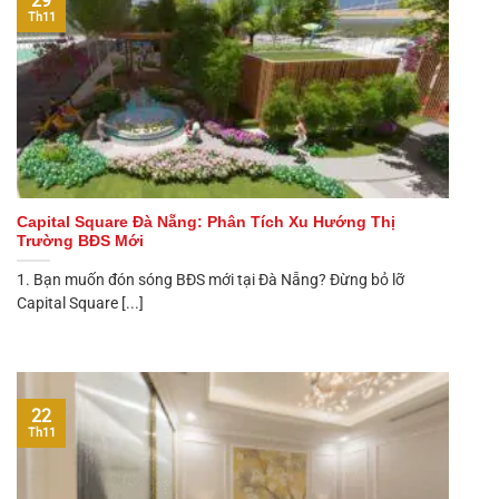
29
Th11
Capital Square Đà Nẵng: Phân Tích Xu Hướng Thị
Trường BĐS Mới
1. Bạn muốn đón sóng BĐS mới tại Đà Nẵng? Đừng bỏ lỡ
Capital Square [...]
22
Th11