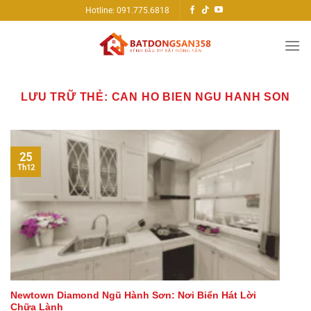
Bỏ
Hotline: 091.775.6818
qua
nội
dung
LƯU TRỮ THẺ:
CAN HO BIEN NGU HANH SON
25
Th12
Newtown Diamond Ngũ Hành Sơn: Nơi Biển Hát Lời
Chữa Lành