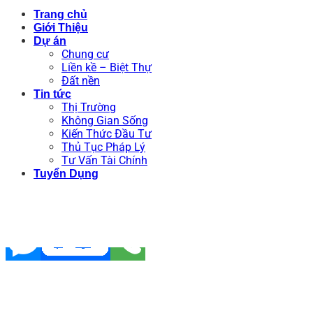
Trang chủ
Giới Thiệu
Dự án
Chung cư
Liền kề – Biệt Thự
Đất nền
Tin tức
Thị Trường
Không Gian Sống
Kiến Thức Đầu Tư
Thủ Tục Pháp Lý
Tư Vấn Tài Chính
Tuyển Dụng