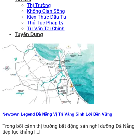
Thị Trường
Không Gian Sống
Kiến Thức Đầu Tư
Thủ Tục Pháp Lý
Tư Vấn Tài Chính
Tuyển Dụng
Newtown Legend Đà Nẵng Vị Trí Vàng Sinh Lời Bền Vững
Trong bối cảnh thị trường bất động sản nghỉ dưỡng Đà Nẵng
tiếp tục khẳng [...]