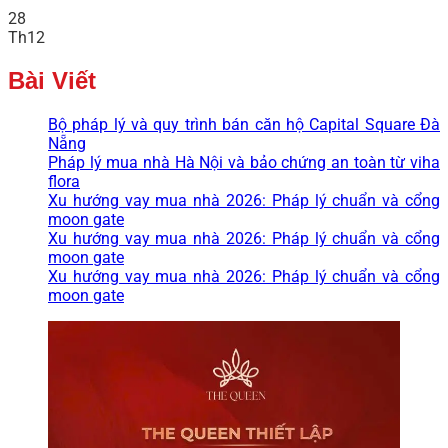
28
Th12
Bài Viết
Bộ pháp lý và quy trình bán căn hộ Capital Square Đà
Nẵng
Pháp lý mua nhà Hà Nội và bảo chứng an toàn từ viha
flora
Xu hướng vay mua nhà 2026: Pháp lý chuẩn và cổng
moon gate
Xu hướng vay mua nhà 2026: Pháp lý chuẩn và cổng
moon gate
Xu hướng vay mua nhà 2026: Pháp lý chuẩn và cổng
moon gate