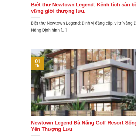
Biệt thự Newtown Legend: Kênh tích sản b
vững giới thượng lưu.
Biệt thự Newtown Legend: Định vị đẳng cấp, vị trí vàng 
Nẵng Định hình [...]
01
Th1
Newtown Legend Đà Nẵng Golf Resort Sốn
Yên Thượng Lưu