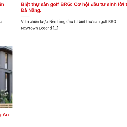
ền
Biệt thự sân golf BRG: Cơ hội đầu tư sinh lời t
Đà Nẵng.
Đà
Vị trí chiến lược: Nền tảng đầu tư biệt thự sân golf BRG
Newtown Legend [...]
g An