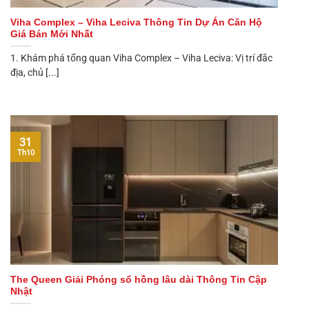
Viha Complex – Viha Leciva Thông Tin Dự Án Căn Hộ
Giá Bán Mới Nhất
1. Khám phá tổng quan Viha Complex – Viha Leciva: Vị trí đắc
địa, chủ [...]
31
Th10
The Queen Giải Phóng sổ hồng lâu dài Thông Tin Cập
Nhật