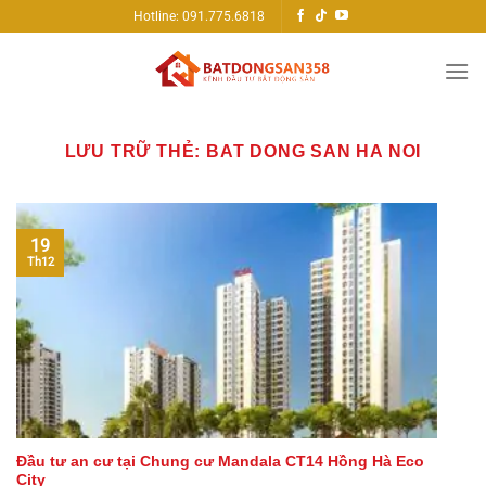
Bỏ
Hotline: 091.775.6818
qua
nội
dung
LƯU TRỮ THẺ:
BAT DONG SAN HA NOI
19
Th12
Đầu tư an cư tại Chung cư Mandala CT14 Hồng Hà Eco
City