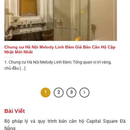
Chung cư Hà Nội Melody Linh Đàm Giá Bán Căn Hộ Cập
Nhật Mới Nhất
1. Chung cư Hà Nội Melody Linh Đàm: Tổng quan vị trí vàng,
chủ đầu [...]
1
2
3
Bài Viết
Bộ pháp lý và quy trình bán căn hộ Capital Square Đà
Nẵng